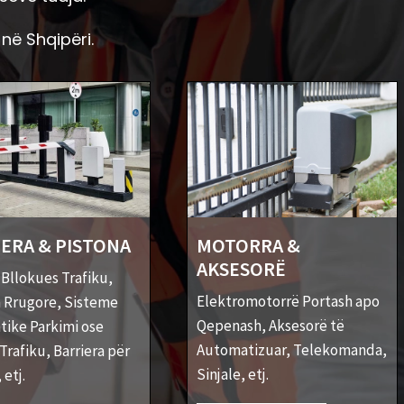
në Shqipëri.
ERA & PISTONA
MOTORRA &
AKSESORË
 Bllokues Trafiku,
Elektromotorrë Portash apo
a Rrugore, Sisteme
Qepenash, Aksesorë të
ike Parkimi ose
Automatizuar, Telekomanda,
Trafiku, Barriera për
Sinjale, etj.
etj.