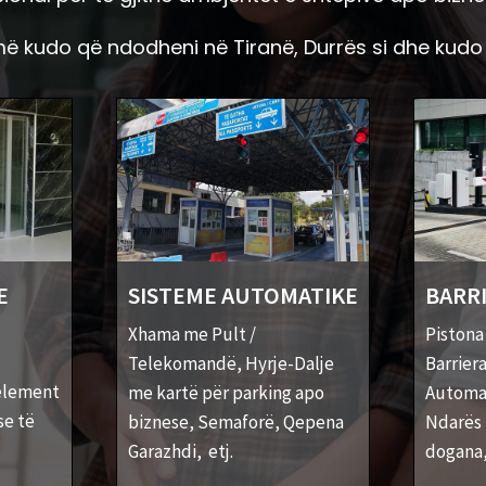
ë kudo që ndodheni në Tiranë, Durrës si dhe kudo 
E
SISTEME AUTOMATIKE
BARRI
Xhama me Pult /
Pistona
Telekomandë, Hyrje-Dalje
Barrier
element
me kartë për parking apo
Automat
se të
biznese, Semaforë, Qepena
Ndarës 
Garazhdi, etj.
dogana, 