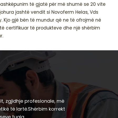
bashkëpunim të gjatë për më shumë se 20 vite
ohura jashtë vendit si Novoferm Helas, Vds
ly. Kjo gjë bën të mundur që ne të ofrojmë në
 të certifikuar të produkteve dhe një shërbim
r.
mit, zgjidhje profesionale, më
ikë të lartë.Shërbim korrekt
seve tuaja.