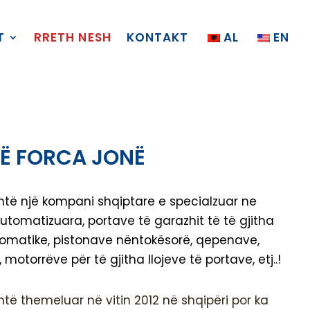
T
RRETH NESH
KONTAKT
AL
EN
Ë FORCA JONË
të një kompani shqiptare e specialzuar ne
utomatizuara, portave të garazhit të të gjitha
utomatike, pistonave nëntokësorë, qepenave,
motorrëve për të gjitha llojeve të portave, etj..!
htë themeluar në vitin 2012 në shqipëri por ka