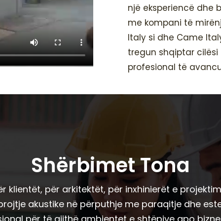
një eksperiencë dhe 
me kompani të mirënj
Italy si dhe Came Ita
tregun shqiptar cilësi
profesional të avancu
Shërbimet Tona
r klientët, për arkitektët, për inxhinierët e projekti
jtje akustike në përputhje me paraqitje dhe estet
ional për të gjithë ambjentet e shtëpive apo bizne