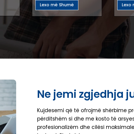
Lexo më Shumë
Lexo
Ne jemi zgjedhja j
Kujdesemi që të ofrojmë shërbime pr
përditshëm si dhe me kosto të arsye
profesionalizëm dhe cilësi maksimale