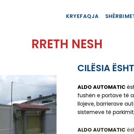
KRYEFAQJA
SHËRBIME
RRETH NESH
CILËSIA
ËSHT
ALDO AUTOMATIC
ësh
fushën e portave të a
llojeve, barrierave a
sistemeve të parkimit, 
ALDO AUTOMATIC
ës