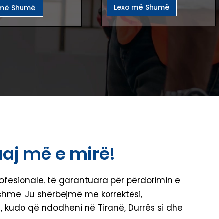
Lexo më Shumë
 më Shumë
uaj më e mirë!
ofesionale, të garantuara për përdorimin e
shme. Ju shërbejmë me korrektësi,
, kudo që ndodheni në Tiranë, Durrës si dhe