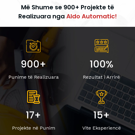
Më Shume se 900+ Projekte të
Realizuara nga
Aldo Automatic!
900+
100%
Punime të Realizuara
Rezultat i Arrirë
17+
15+
Projekte në Punim
Vite Eksperiencë