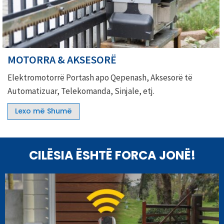
MOTORRA & AKSESORË
Elektromotorrë Portash apo Qepenash, Aksesorë të
Automatizuar, Telekomanda, Sinjale, etj.
Lexo më Shumë
CILËSIA ËSHTË FORCA JONË!